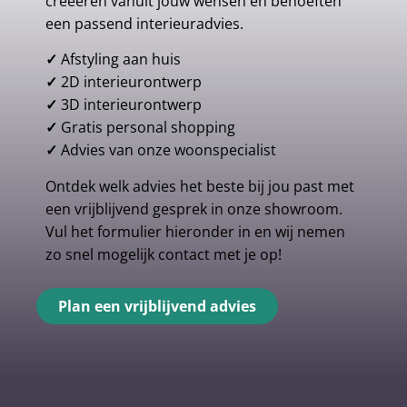
creeëren vanuit jouw wensen en behoeften
een passend interieuradvies.
✓
Afstyling aan huis
✓
2D interieurontwerp
✓
3D interieurontwerp
✓
Gratis personal shopping
✓
Advies van onze woonspecialist
Ontdek welk advies het beste bij jou past met
een vrijblijvend gesprek in onze showroom.
Vul het formulier hieronder in en wij nemen
zo snel mogelijk contact met je op!
Plan een vrijblijvend advies