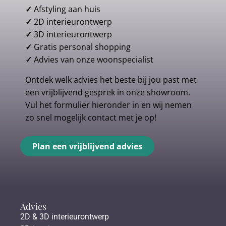
✓
Afstyling aan huis
✓
2D interieurontwerp
✓
3D interieurontwerp
✓
Gratis personal shopping
✓
Advies van onze woonspecialist
Ontdek welk advies het beste bij jou past met
een vrijblijvend gesprek in onze showroom.
Vul het formulier hieronder in en wij nemen
zo snel mogelijk contact met je op!
Plan een vrijblijvend advies
Advies
2D & 3D interieurontwerp