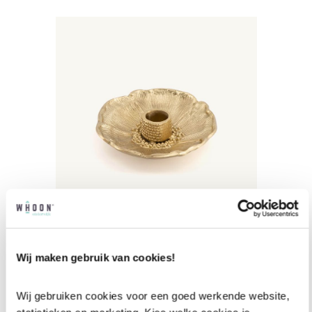
DOING GOODS Mia Poppy
Wij maken gebruik van cookies!
kandelaar
€
49,95
Wij gebruiken cookies voor een goed werkende website, 