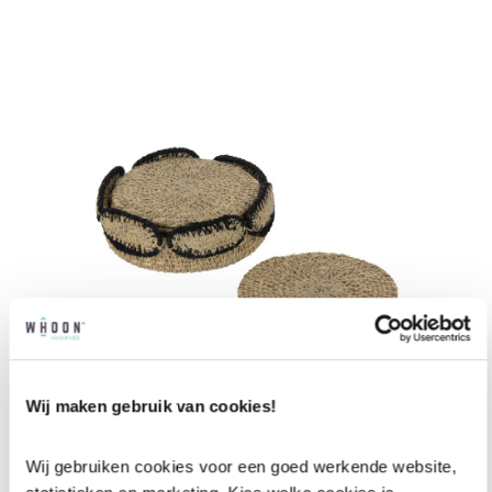
Wij maken gebruik van cookies!
Onderzetters Marie zwart set van 6
Wij gebruiken cookies voor een goed werkende website, 
€
25,95