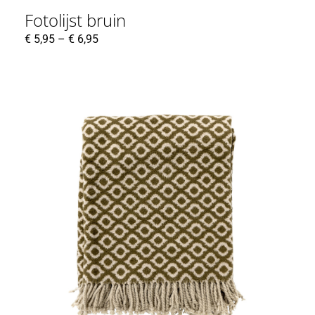
Fotolijst bruin
€
5,95
–
€
6,95