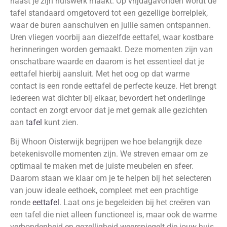
naast je zijn huiswerk maakt. Op vrijdagavonden wordt de
tafel standaard omgetoverd tot een gezellige borrelplek,
waar de buren aanschuiven en jullie samen ontspannen.
Uren vliegen voorbij aan diezelfde eettafel, waar kostbare
herinneringen worden gemaakt. Deze momenten zijn van
onschatbare waarde en daarom is het essentieel dat je
eettafel hierbij aansluit. Met het oog op dat warme
contact is een ronde eettafel de perfecte keuze. Het brengt
iedereen wat dichter bij elkaar, bevordert het onderlinge
contact en zorgt ervoor dat je met gemak alle gezichten
aan
tafel
kunt zien.
Bij Whoon Oisterwijk begrijpen we hoe belangrijk deze
betekenisvolle momenten zijn. We streven ernaar om ze
optimaal te maken met de juiste meubelen en sfeer.
Daarom staan we klaar om je te helpen bij het selecteren
van jouw ideale eethoek, compleet met een prachtige
ronde
eettafel
. Laat ons je begeleiden bij het creëren van
een tafel die niet alleen functioneel is, maar ook de warme
verbondenheid en gezelligheid weerspiegelt die jouw huis