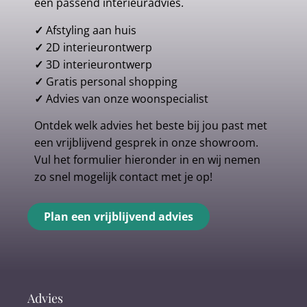
een passend interieuradvies.
✓
Afstyling aan huis
✓
2D interieurontwerp
✓
3D interieurontwerp
✓
Gratis personal shopping
✓
Advies van onze woonspecialist
Ontdek welk advies het beste bij jou past met
een vrijblijvend gesprek in onze showroom.
Vul het formulier hieronder in en wij nemen
zo snel mogelijk contact met je op!
Plan een vrijblijvend advies
Advies